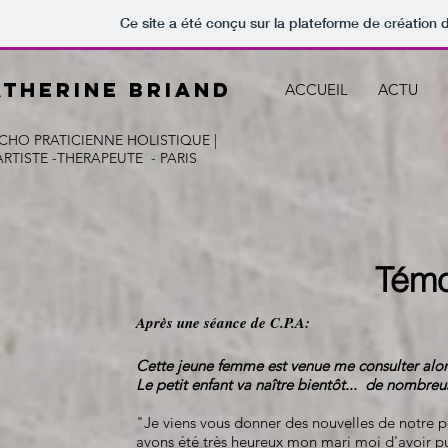
Ce site a été conçu sur la plateforme de création d
atherine BRIAND
ACCUEIL
ACTU
CHO PRATICIENNE HOLISTIQUE |
ARTISTE -THERAPEUTE - PARIS
Tém
Après une séance de C.P.A:
Cette jeune femme est venue me consulter alor
Le petit enfant va naître bientôt... de nombreu
"Je viens vous donner des nouvelles de notre pet
avons été très heureux mon mari moi d'avoir p